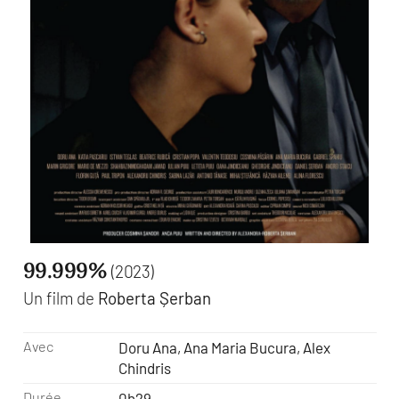
99.999%
(2023)
Un film de
Roberta Șerban
Avec
Doru Ana, Ana Maria Bucura, Alex
Chindris
Durée
0h29