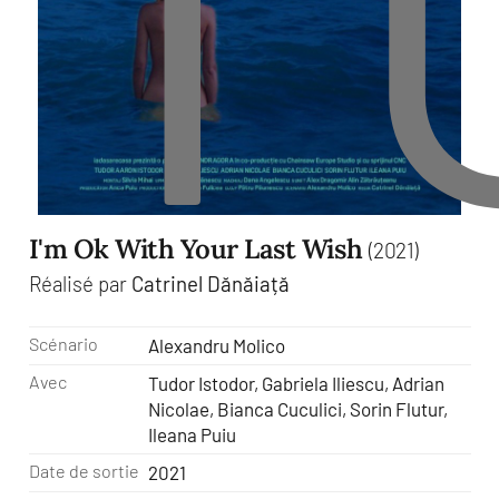
T
I'm Ok With Your Last Wish
(2021)
Réalisé par
Catrinel Dănăiață
Scénario
Alexandru Molico
Avec
Tudor Istodor, Gabriela Iliescu, Adrian
Nicolae, Bianca Cuculici, Sorin Flutur,
Ileana Puiu
Date de sortie
2021