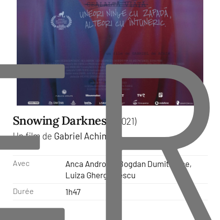
ER
Snowing Darkness
(2021)
Un film de
Gabriel Achim
Avec
Anca Androne, Bogdan Dumitrache,
Luiza Gherghinescu
Durée
1h47