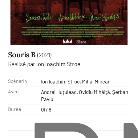
Souris B
(2021)
Réalisé par
Ion Ioachim Stroe
Scénario
Ion Ioachim Stroe, Mihai Mincan
Avec
Andrei Huțuleac, Ovidiu Mihăiță, Șerban
Pavlu
Durée
0h18