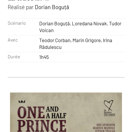
Réalisé par
Dorian Boguță
Scénario
Dorian Boguță, Loredana Novak, Tudor
Voican
Avec
Teodor Corban, Marin Grigore, Irina
Rădulescu
Durée
1h45