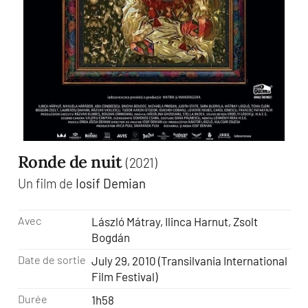
Ronde de nuit
(2021)
Un film de
Iosif Demian
Avec
László Mátray, Ilinca Harnut, Zsolt
Bogdán
Date de sortie
July 29, 2010 (Transilvania International
Film Festival)
Durée
1h58