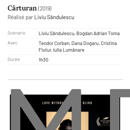
Cărturan
(2019)
Réalisé par
Liviu Săndulescu
Scénario
Liviu Săndulescu, Bogdan Adrian Toma
Avec
Teodor Corban, Dana Dogaru, Cristina
Flutur, Iulia Lumânare
M
Durée
1h30