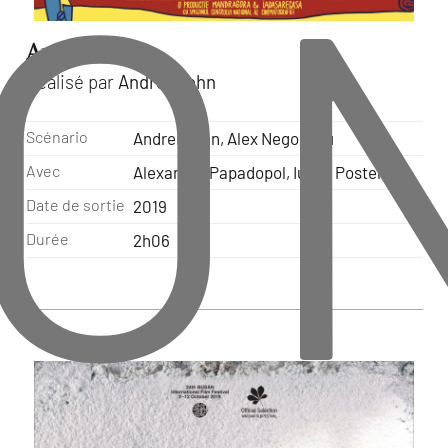
O
Arest
(2019)
Réalisé par
Andrei Cohn
Scénario
Andrei Cohn, Alex Negoescu
Avec
Alexandru Papadopol, Iulian Postelnicu
Date de sortie
2019
Durée
2h06