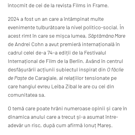
întocmit de cei de la revista Films in Frame.
2024 a fost un an care a întâmpinat multe
evenimente tulburătoare la nivel politico-social. În
acest rimt în care se mișca lumea,
Săptămâna Mare
de Andrei Cohn a avut premieră internațională în
cadrul celei de-a 74-a ediții de la Festivalul
Internațional de Film de la Berlin. Având în centrul
desfășurării acțiunii subiectul inspirat din
O făclie
de Paște
de Caragiale, al relațiilor tensionate pe
care hangiul evreu Leiba Zibal le are cu cei din
comunitatea sa.
O temă care poate hrăni numeroase opinii și care în
dinamica anului care a trecut și-a asumat între-
adevăr un risc, după cum afirmă Ionuț Mareș.