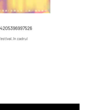
834205396997526
estival, în cadrul