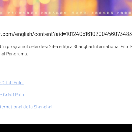
ff.com/english/content?aid=101240516102004560734
 în programul celei de-a 26-a ediții a Shanghai International Film F
onal Panorama.
 Cristi Puiu
 Cristi Puiu
nternațional de la Shanghai