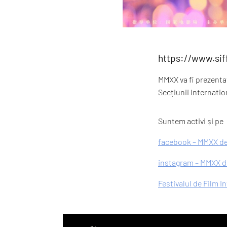
https://www.si
MMXX va fi prezentat
Secțiunii Internati
Suntem activi și pe
facebook – MMXX de
instagram – MMXX de
Festivalul de Film I